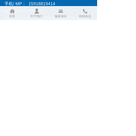
手机/ MP： 15918819414
电话:020-31420552
낀
넙
뀵
끅
首页
关于我们
服务项目
热线电话
地址：广州市天河区高科路32,34号B1栋南座
第二层213-292房
手机二维码
友情链接：百度 搜狐
粤ICP备2022058312号-1
本网站由阿里云提供云计算及安全服务
本网站支持
IPv6