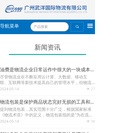
끀
导航菜单
끠
新闻资讯
油费是物流企业日常运作中很大的一块成本-广州武洋国际物流有限公司
尽管物流业在不断应用云计算、大数据、移动互
联、互联网等新技术提高自己的管理水平，但物流
企业忽视管理的现象依然随处可见，使得企业错失
2024-05-14
27
넶
发展机遇。无论是生产型物流，还是商贸型物流，
亦或是纯三方物流企业，重视物流管理，从物流中
物流包装是保护商品状态完好无损的工具和条件-广州武洋国际物流有限公司
挖掘利润已经是普遍共识。
提到物流包装，其实范围十分广泛，根据国家标准
《物流术语》中的定义，物流包装指的是“为在流通
过程中保护产品、方便储运、促进销售，按一定技
2024-05-14
38
넶
术方法而采用的容器、材料及辅助物等的总体名
称，也指为了达到上述目的而采用容器、材料和辅