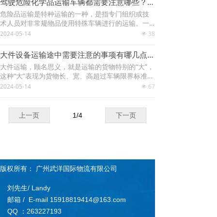
驾驶危险化学品运输车辆都需要注意哪些？-广州武洋国际物流有限公司
助物的过程中施加一定技术方法等的操作活动。”简
危险品运输是特种运输的一种，是指专门组织或技
单来说，就是商品生产完成后、交付客户前，在仓
术人员对非常规物品使用特殊车辆进行的运输。一
储、运输、流通中使用的包装产品和服务。物流包
般只有经过国家相关职能部门严格审核，并且拥有
2024-05-14
38
装的功能，一方面是为了保护产品，另一方面也是
넶
能保证安全运输危险货物的相应设施设备，才能有
方便物流操作，例如将物品按照一定数量、形状、
资格进行危险品运输。危险品是易燃易爆有强烈腐
规格、大小等等集合为单元，从而利于搬运、装
大件设备运输途中需要注意的事项有哪几点？-广州武洋国际物流有限公司
蚀性的物品的统称，危险品的运输存在巨大的危险
卸、储存以及信息化管理。
大件运输，顾名思义，就是运输的货物特别的“大”，
性，稍不注意可能会造成物资损失或者人员伤亡。
这种“大”表现为货物长、宽、高超过车辆限界标准，
且不可解体拆分，比如我们经常在路上看到的运输
2024-05-14
67
넶
风力发电叶片的车辆，别看矗立在远方的风力发电
机好像没有那么大，可是一个叶片放到货车上就会
发现，原来有那么长。还有就是车辆总重量对桥梁
上一页
1
/
4
下一页
的作用超过设计荷载的，比如，大型火力发电设备
中的发电机定子、大板梁等，大型水力发电设备中
的转轮、主变压器等，动辄几百吨。
版权所有：
广州武洋国际物流有限公司
刘先生/ Landy
邮箱 / E-mail 15918819414@163.com
QQ ：263227193