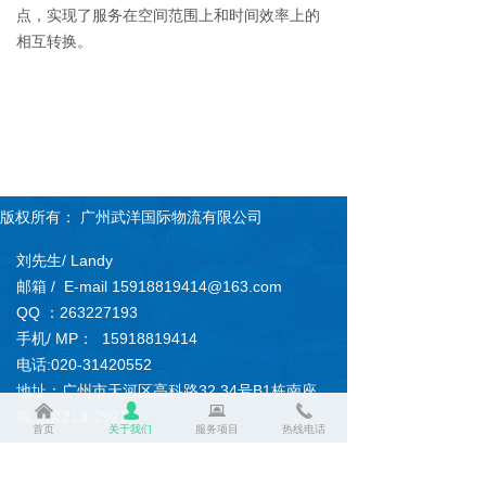
点，实现了服务在空间范围上和时间效率上的
相互转换。
版权所有：
广州武洋国际物流有限公司
刘先生/ Landy
邮箱 / E-mail 15918819414@163.com
QQ ：263227193
手机/ MP： 15918819414
电话:020-31420552
地址：广州市天河区高科路32,34号B1栋南座
낀
넙
뀵
끅
第二层213-292房
首页
关于我们
服务项目
热线电话